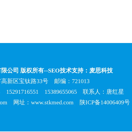
限公司 版权所有--SEO技术支持：
麦思科技
新区宝钛路33号 邮编：721013
58 15291716551 15389655065 联系人：唐红星
.com 网址：www.stkmed.com
陕ICP备14006409号