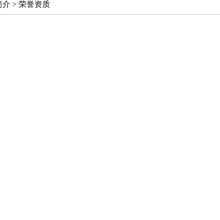
简介
>
荣誉资质