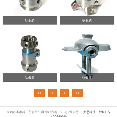
钛假肢
钛假肢
钛假肢
钛假肢
<<
<
>
>>
宝鸡市圣泰科工贸有限公司 版权所有--SEO技术支持：
麦思科技
陕ICP备
14006409号