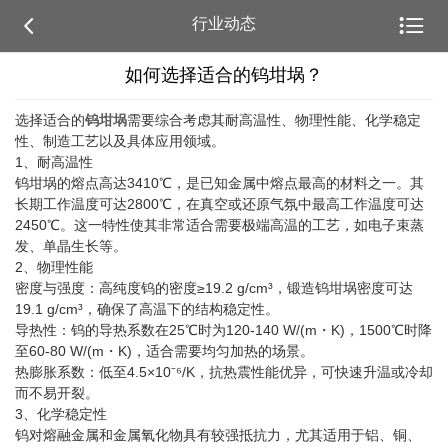


行业动态
如何选择适合的钨坩埚？
选择适合的
钨坩埚
需要综合考虑其耐高温性、物理性能、化学稳定
性、制造工艺以及具体应用领域。
1、耐高温性
钨坩埚的熔点高达3410℃，是已知金属中熔点最高的材料之一‌。其
长期工作温度可达2800℃，在真空或还原气氛中最高工作温度可达
2450℃‌。这一特性使其非常适合需要极端高温的工艺，如电子束蒸
发、单晶生长等‌。
2、物理性能
密度与强度‌：高纯度钨的密度≥19.2 g/cm³，锻造钨坩埚密度可达
19.1 g/cm³，确保了高温下的结构稳定性‌。
导热性‌：钨的导热系数在25℃时为120-140 W/(m・K)，1500℃时降
至60-80 W/(m・K)，适合需要均匀加热的场景‌。
热膨胀系数‌：低至4.5×10⁻⁶/K，抗热震性能优异，可快速升温或冷却
而不易开裂‌。
3、化学稳定性
钨对熔融金属和金属氧化物具有较强抵抗力，尤其适用于铝、铜、