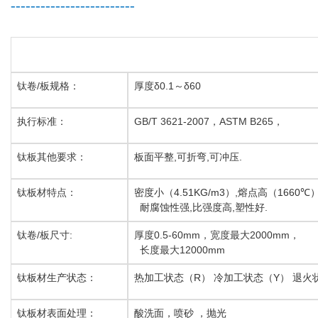
-------------------------
钛卷/板规格：
厚度δ0.1～δ60
执行标准：
GB/T 3621-2007
，ASTM B265，
钛板其他要求：
板面平整
,
可折弯
,
可冲压
.
钛板材特点：
密度小（
4.51KG/m3
）
,
熔点高（
1660
℃
耐腐蚀性强
,
比强度高
,
塑性好
.
钛卷/板尺寸:
厚度0.5-60mm，宽度最大2000mm，
长度最大12000mm
钛板材生产状态：
热加工状态（
R
）
冷加工状态（
Y
）
退火
钛板材表面处理：
酸洗面，喷砂
，抛光