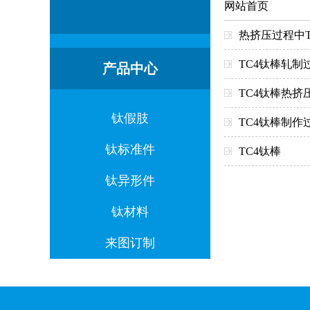
网站首页
热挤压过程中
TC4钛棒轧
产品中心
TC4钛棒热挤
钛假肢
TC4钛棒制
钛标准件
TC4钛棒
钛异形件
钛材料
来图订制