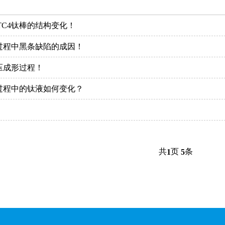
TC4钛棒的结构变化！
制过程中黑条缺陷的成因！
压成形过程！
作过程中的钛液如何变化？
共
页
条
1
5