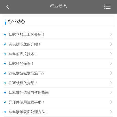


行业动态
行业动态
钛螺丝加工工艺介绍！

沉头钛螺丝的介绍！

钛丝的拔拉技术！

钛螺栓的保养！

钛板耐酸碱耐高温吗？

GR5钛棒的介绍！

钛标准件选择与使用指南

异形件使用注意事项！

钛丝渗碳表面处理方法！
