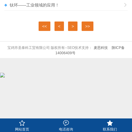
钛环——工业领域的应用！

<<
<
>
>>
宝鸡市圣泰科工贸有限公司 版权所有--SEO技术支持：
麦思科技
陕ICP备
14006409号



网站首页
电话咨询
联系我们